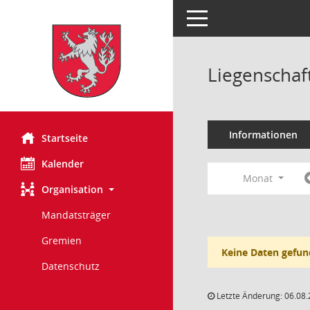
Toggle navigation
Liegenschaf
Informationen
Startseite
Kalender
Monat
Organisation
Mandatsträger
Gremien
Keine Daten gefun
Datenschutz
Letzte Änderung: 06.08.