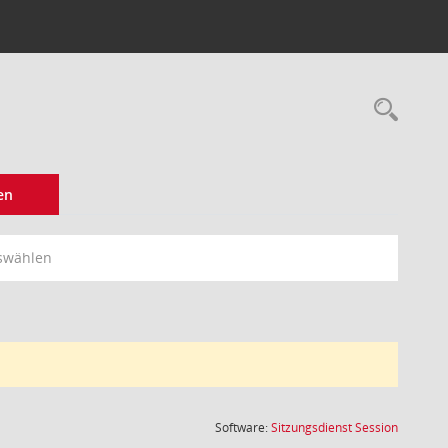
Rec
en
swählen
(Wird in
Software:
Sitzungsdienst
Session