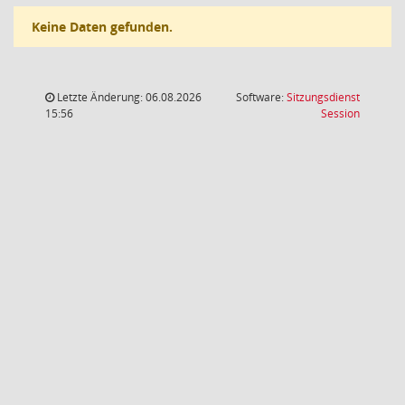
Keine Daten gefunden.
Letzte Änderung: 06.08.2026
Software:
Sitzungsdienst
(Wird in
15:56
Session