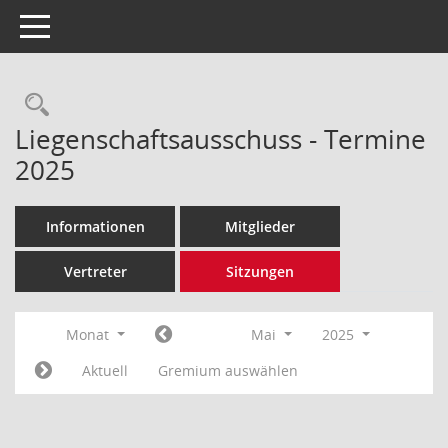
Toggle navigation
Rechercheauswahl
Liegenschaftsausschuss - Termine
2025
Informationen
Mitglieder
Vertreter
Sitzungen
Monat
Mai
2025
Aktuell
Gremium auswählen