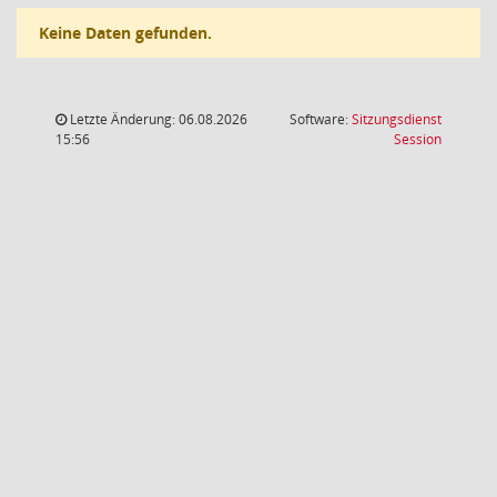
Keine Daten gefunden.
Letzte Änderung: 06.08.2026
Software:
Sitzungsdienst
(Wird in
15:56
Session