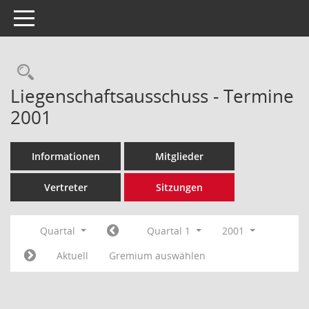
Toggle navigation
Rechercheauswahl
Liegenschaftsausschuss - Termine
2001
Informationen
Mitglieder
Vertreter
Sitzungen
Quartal
Quartal 1
2001
Aktuell
Gremium auswählen