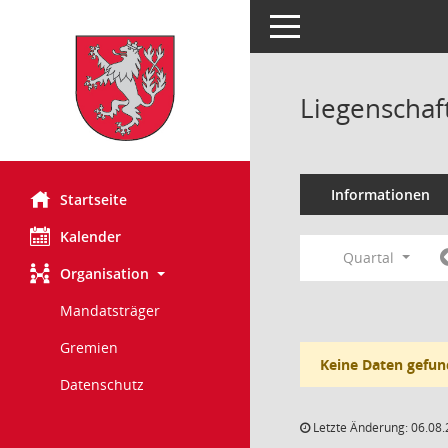
Toggle navigation
Liegenschaf
Informationen
Startseite
Kalender
Quartal
Organisation
Mandatsträger
Gremien
Keine Daten gefun
Datenschutz
Letzte Änderung: 06.08.