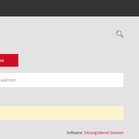
Rec
en
swählen
(Wird in
Software:
Sitzungsdienst
Session