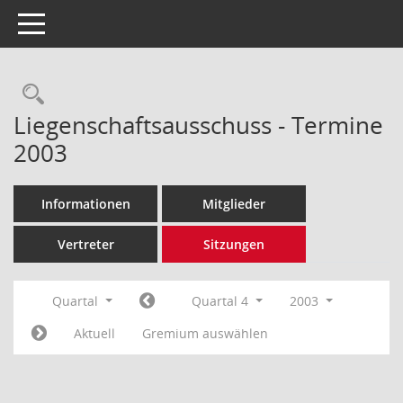
Toggle navigation
Rechercheauswahl
Liegenschaftsausschuss - Termine
2003
Informationen
Mitglieder
Vertreter
Sitzungen
Quartal
Quartal 4
2003
Aktuell
Gremium auswählen