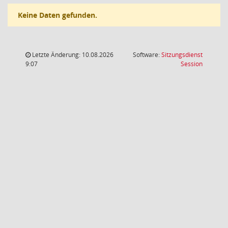
Keine Daten gefunden.
Letzte Änderung: 10.08.2026
Software:
Sitzungsdienst
(Wird in
9:07
Session