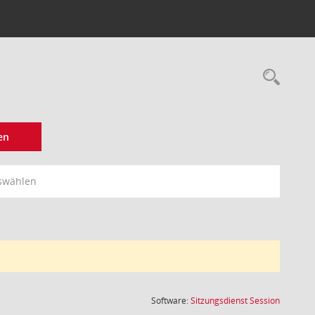
Rec
en
swählen
(Wird in
Software:
Sitzungsdienst
Session