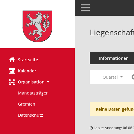
Toggle navigation
Liegenschaf
Informationen
Startseite
Kalender
Quartal
Organisation
Mandatsträger
Gremien
Keine Daten gefun
Datenschutz
Letzte Änderung: 06.08.