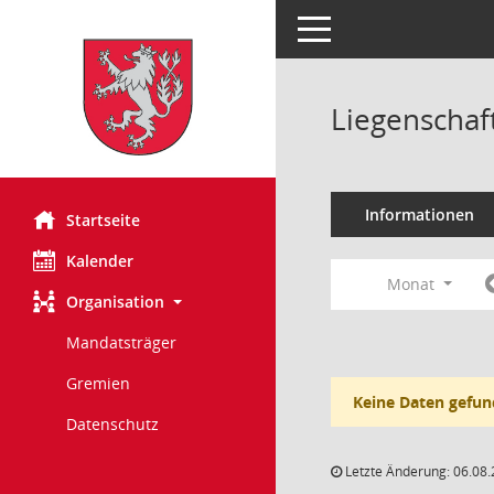
Toggle navigation
Liegenschaf
Informationen
Startseite
Kalender
Monat
Organisation
Mandatsträger
Gremien
Keine Daten gefun
Datenschutz
Letzte Änderung: 06.08.