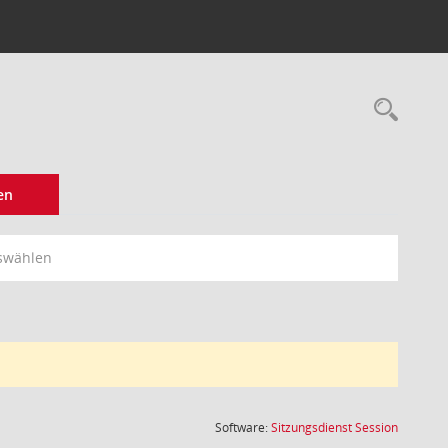
Rec
en
swählen
(Wird in
Software:
Sitzungsdienst
Session