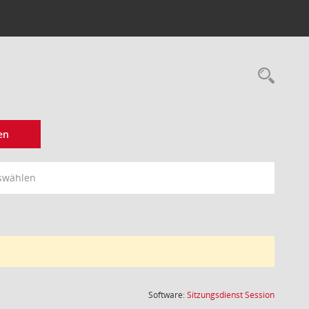
Rec
en
swählen
(Wird in
Software:
Sitzungsdienst
Session