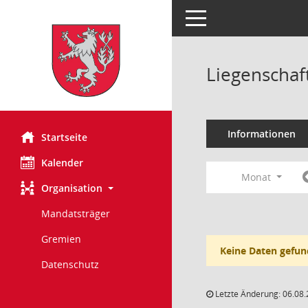
Toggle navigation
Liegenschaf
Informationen
Startseite
Kalender
Monat
Organisation
Mandatsträger
Gremien
Keine Daten gefun
Datenschutz
Letzte Änderung: 06.08.