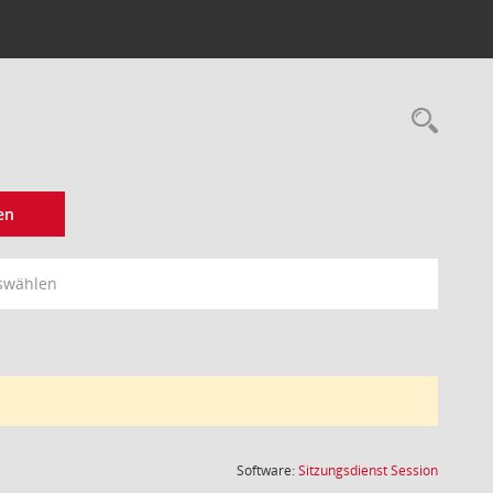
Rec
en
swählen
(Wird in
Software:
Sitzungsdienst
Session