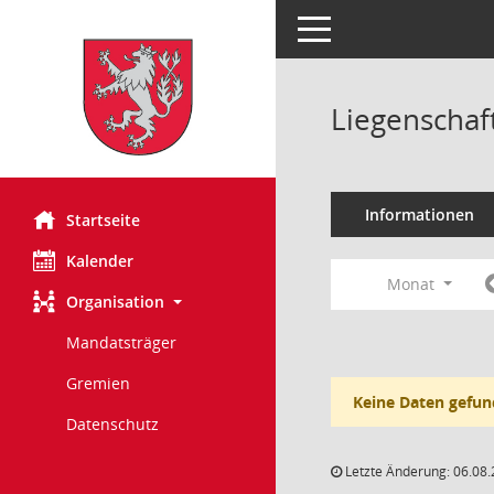
Toggle navigation
Liegenschaf
Informationen
Startseite
Kalender
Monat
Organisation
Mandatsträger
Gremien
Keine Daten gefun
Datenschutz
Letzte Änderung: 06.08.