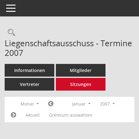
Toggle navigation
Rechercheauswahl
Liegenschaftsausschuss - Termine
2007
Informationen
Mitglieder
Vertreter
Sitzungen
Monat
Januar
2007
Aktuell
Gremium auswählen