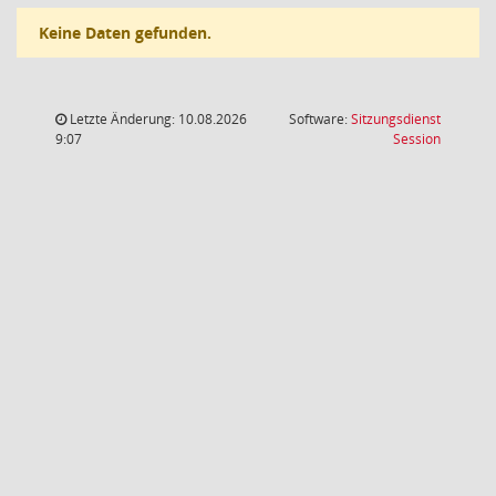
Keine Daten gefunden.
Letzte Änderung: 10.08.2026
Software:
Sitzungsdienst
(Wird in
9:07
Session