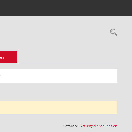
Rec
en
n
(Wird in
Software:
Sitzungsdienst
Session