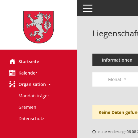
Toggle navigation
Liegenschaf
Informationen
Startseite
Kalender
Monat
Organisation
Mandatsträger
Gremien
Keine Daten gefun
Datenschutz
Letzte Änderung: 06.08.