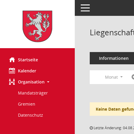
Toggle navigation
Liegenschaf
Informationen
Startseite
Kalender
Monat
Organisation
Mandatsträger
Gremien
Keine Daten gefun
Datenschutz
Letzte Änderung: 04.08.