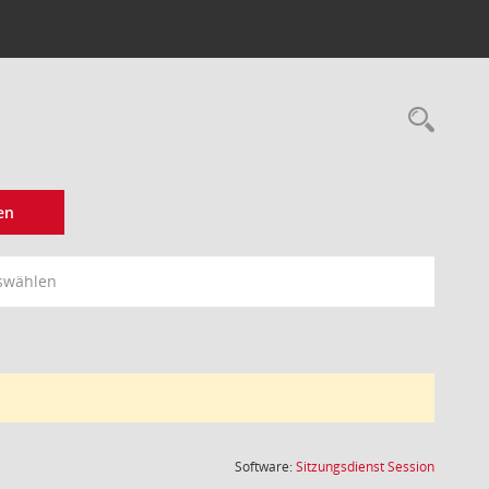
Rec
en
swählen
(Wird in
Software:
Sitzungsdienst
Session