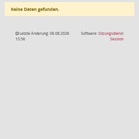
Keine Daten gefunden.
Letzte Änderung: 06.08.2026
Software:
Sitzungsdienst
(Wird in
15:56
Session