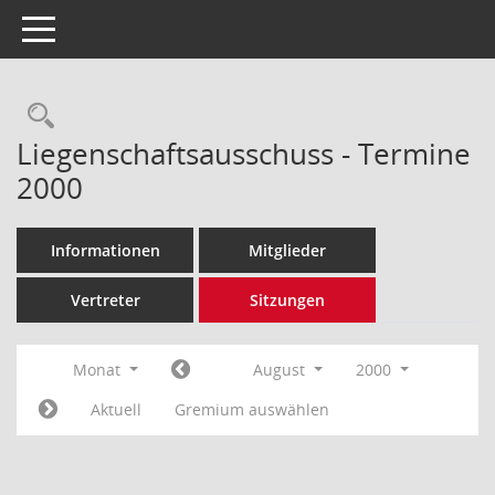
Toggle navigation
Rechercheauswahl
Liegenschaftsausschuss - Termine
2000
Informationen
Mitglieder
Vertreter
Sitzungen
Monat
August
2000
Aktuell
Gremium auswählen