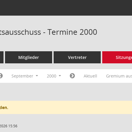
tsausschuss - Termine 2000
Mitglieder
Vertreter
Sitzung
September
2000
Aktuell
Gremium au
den.
2026 15:56