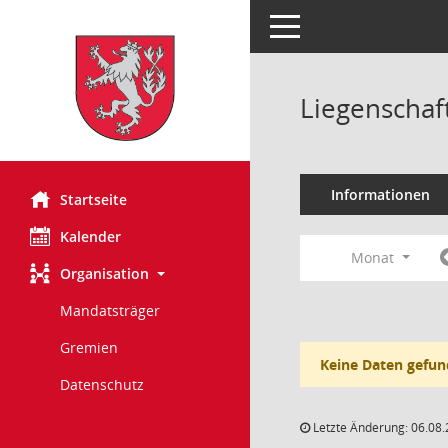
Toggle navigation
Liegenschaf
Informationen
Startseite
Kalender
Monat
Organisation
Mandatsträger
Gremien
Keine Daten gefun
Datenschutz
Letzte Änderung: 06.08.