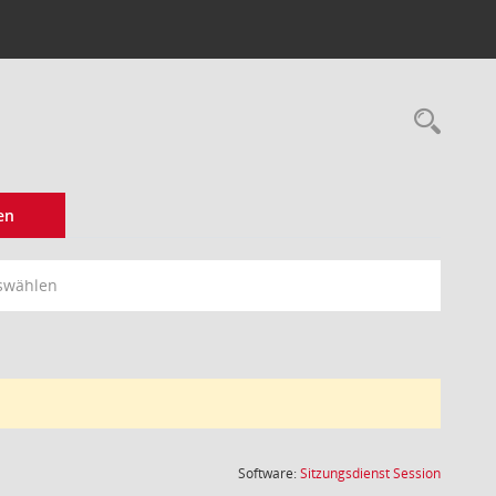
Rec
en
swählen
(Wird in
Software:
Sitzungsdienst
Session