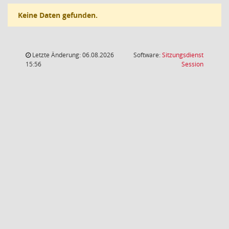
Keine Daten gefunden.
Letzte Änderung: 06.08.2026
Software:
Sitzungsdienst
(Wird in
15:56
Session