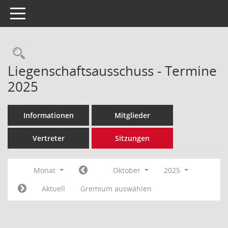
Toggle navigation
Rechercheauswahl
Liegenschaftsausschuss - Termine
2025
Informationen
Mitglieder
Vertreter
Sitzungen
Monat
Oktober
2025
Aktuell
Gremium auswählen