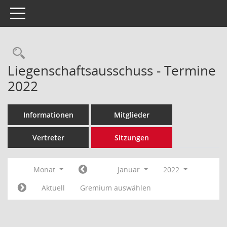
Toggle navigation
Rechercheauswahl
Liegenschaftsausschuss - Termine
2022
Informationen
Mitglieder
Vertreter
Sitzungen
Monat
Januar
2022
Aktuell
Gremium auswählen