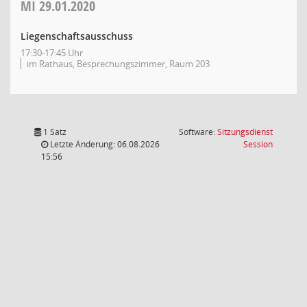
MI
29.01.2020
Liegenschaftsausschuss
17:30-17:45 Uhr
im Rathaus, Besprechungszimmer, Raum 203
1 Satz
Software:
Sitzungsdienst
(Wird in
Letzte Änderung: 06.08.2026
Session
15:56