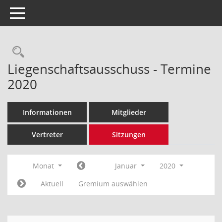
Toggle navigation
Rechercheauswahl
Liegenschaftsausschuss - Termine
2020
Informationen
Mitglieder
Vertreter
Sitzungen
Monat
Januar
2020
Aktuell
Gremium auswählen