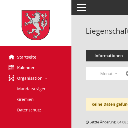
Toggle navigation
Liegenschaf
Informationen
Startseite
Kalender
Monat
Organisation
Mandatsträger
Gremien
Keine Daten gefun
Datenschutz
Letzte Änderung: 04.08.