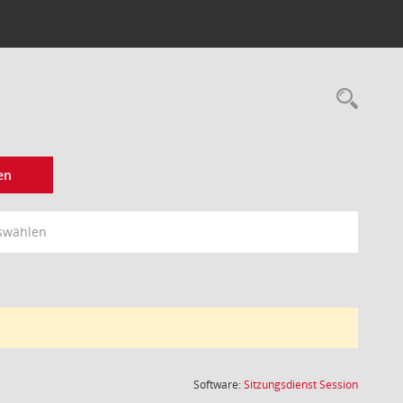
Rec
en
swählen
(Wird in
Software:
Sitzungsdienst
Session