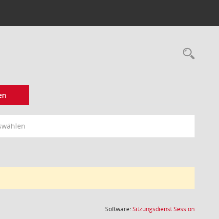
Rec
en
swählen
(Wird in
Software:
Sitzungsdienst
Session