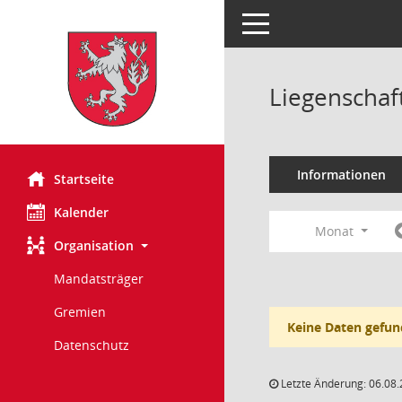
Toggle navigation
Liegenschaf
Informationen
Startseite
Kalender
Monat
Organisation
Mandatsträger
Gremien
Keine Daten gefun
Datenschutz
Letzte Änderung: 06.08.