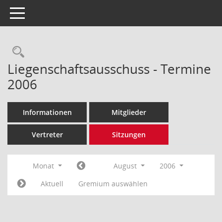
Toggle navigation
Rechercheauswahl
Liegenschaftsausschuss - Termine
2006
Informationen
Mitglieder
Vertreter
Sitzungen
Monat
August
2006
Aktuell
Gremium auswählen