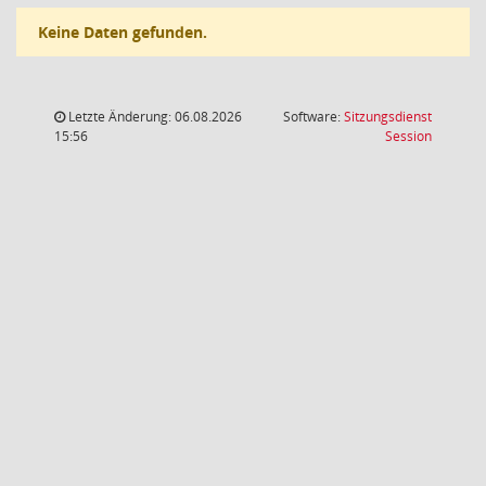
Keine Daten gefunden.
Letzte Änderung: 06.08.2026
Software:
Sitzungsdienst
(Wird in
15:56
Session