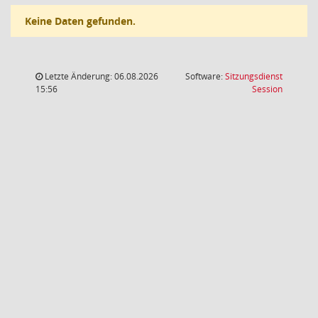
Keine Daten gefunden.
Letzte Änderung: 06.08.2026
Software:
Sitzungsdienst
(Wird in
15:56
Session