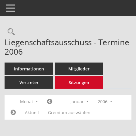
Toggle navigation
Rechercheauswahl
Liegenschaftsausschuss - Termine
2006
Informationen
Mitglieder
Vertreter
Sitzungen
Monat
Januar
2006
Aktuell
Gremium auswählen