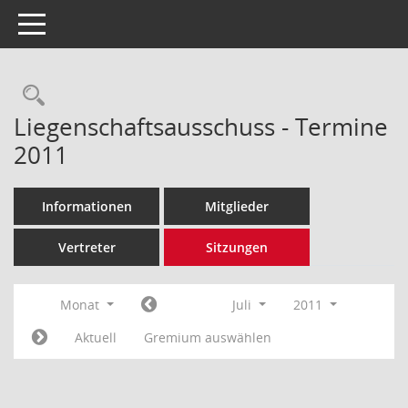
Toggle navigation
Rechercheauswahl
Liegenschaftsausschuss - Termine
2011
Informationen
Mitglieder
Vertreter
Sitzungen
Monat
Juli
2011
Aktuell
Gremium auswählen