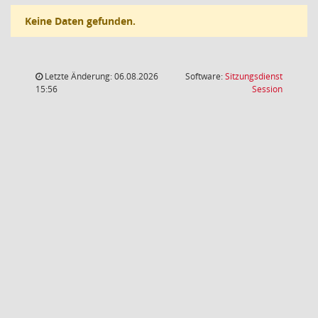
Keine Daten gefunden.
Letzte Änderung: 06.08.2026
Software:
Sitzungsdienst
(Wird in
15:56
Session