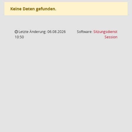
Keine Daten gefunden.
Letzte Änderung: 06.08.2026
Software:
Sitzungsdienst
(Wird in
10:50
Session