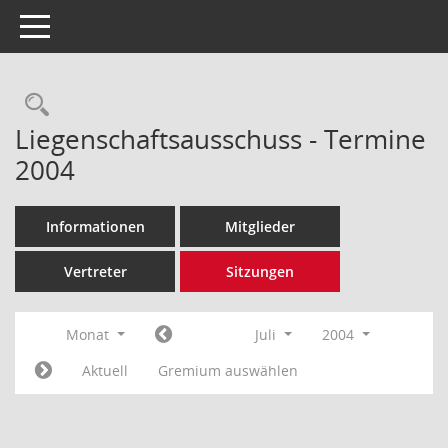
Toggle navigation
Rechercheauswahl
Liegenschaftsausschuss - Termine
2004
Informationen
Mitglieder
Vertreter
Sitzungen
Monat
Juli
2004
Aktuell
Gremium auswählen