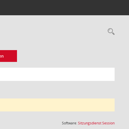
Rec
en
(Wird in
Software:
Sitzungsdienst
Session