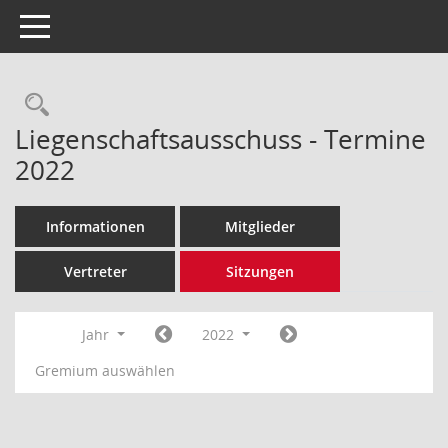
Toggle navigation
Rechercheauswahl
Liegenschaftsausschuss - Termine
2022
Informationen
Mitglieder
Vertreter
Sitzungen
Jahr
2022
Gremium auswählen