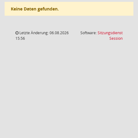
Keine Daten gefunden.
Letzte Änderung: 06.08.2026
Software:
Sitzungsdienst
(Wird in
15:56
Session