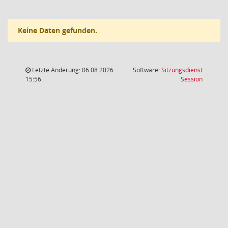
Keine Daten gefunden.
Letzte Änderung: 06.08.2026
Software:
Sitzungsdienst
(Wird in
15:56
Session