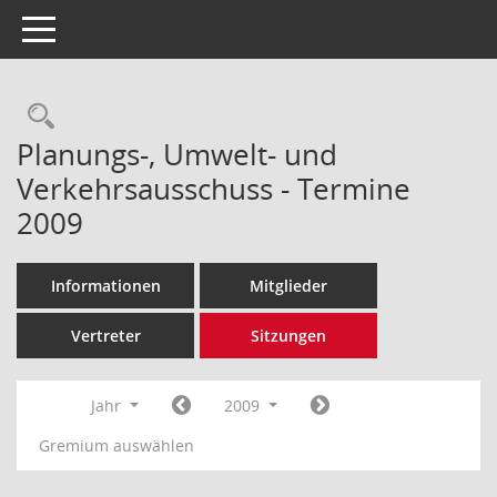
Toggle navigation
Rechercheauswahl
Planungs-, Umwelt- und
Verkehrsausschuss - Termine
2009
Informationen
Mitglieder
Vertreter
Sitzungen
Jahr
2009
Gremium auswählen