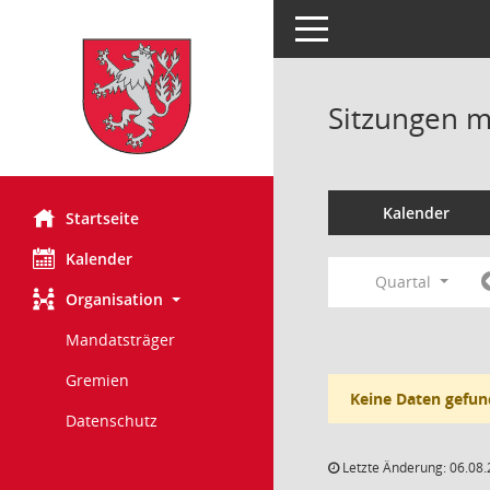
Toggle navigation
Sitzungen mi
Kalender
Startseite
Kalender
Quartal
Organisation
Mandatsträger
Gremien
Keine Daten gefun
Datenschutz
Letzte Änderung: 06.08.