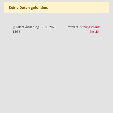
Keine Daten gefunden.
Letzte Änderung: 06.08.2026
Software:
Sitzungsdienst
(Wird in
15:56
Session