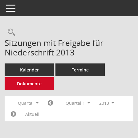
Toggle navigation
Rechercheauswahl
Sitzungen mit Freigabe für
Niederschrift 2013
Kalender
Termine
Dokumente
Quartal
Quartal 1
2013
Aktuell