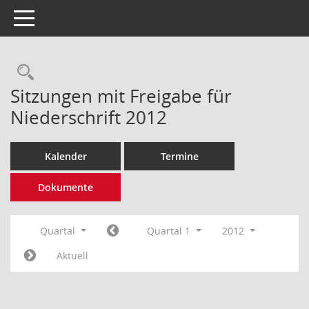
Toggle navigation
Rechercheauswahl
Sitzungen mit Freigabe für
Niederschrift 2012
Kalender
Termine
Dokumente
Quartal
Quartal 1
2012
Aktuell