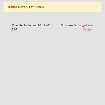
Keine Daten gefunden.
Letzte Änderung: 10.08.2026
Software:
Sitzungsdienst
(Wird in
9:07
Session