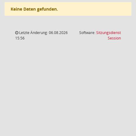
Keine Daten gefunden.
Letzte Änderung: 06.08.2026
Software:
Sitzungsdienst
(Wird in
15:56
Session