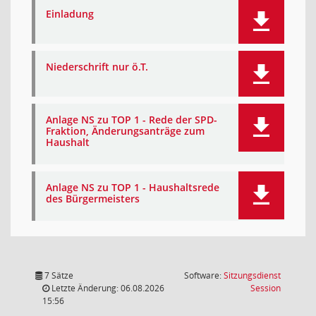
Einladung
Niederschrift nur ö.T.
Anlage NS zu TOP 1 - Rede der SPD-
Fraktion, Änderungsanträge zum
Haushalt
Anlage NS zu TOP 1 - Haushaltsrede
des Bürgermeisters
7 Sätze
Software:
Sitzungsdienst
(Wird in
Letzte Änderung: 06.08.2026
Session
15:56