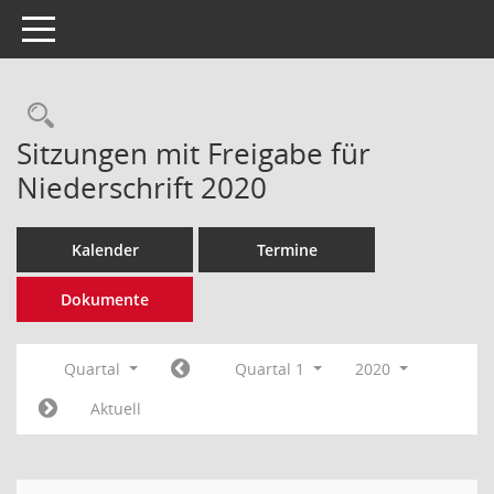
Toggle navigation
Rechercheauswahl
Sitzungen mit Freigabe für
Niederschrift 2020
Kalender
Termine
Dokumente
Quartal
Quartal 1
2020
Aktuell