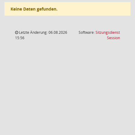
Keine Daten gefunden.
Letzte Änderung: 06.08.2026
Software:
Sitzungsdienst
(Wird in
15:56
Session