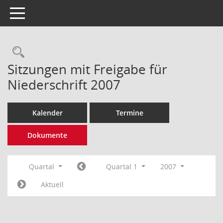
Toggle navigation
Rechercheauswahl
Sitzungen mit Freigabe für
Niederschrift 2007
Kalender
Termine
Dokumente
Quartal
Quartal 1
2007
Aktuell