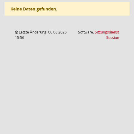
Keine Daten gefunden.
Letzte Änderung: 06.08.2026
Software:
Sitzungsdienst
(Wird in
15:56
Session