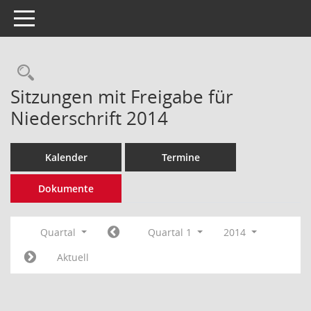
Toggle navigation
Rechercheauswahl
Sitzungen mit Freigabe für
Niederschrift 2014
Kalender
Termine
Dokumente
Quartal
Quartal 1
2014
Aktuell