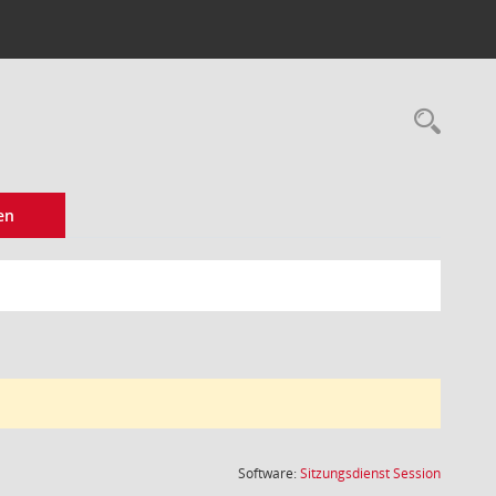
Rec
en
(Wird in
Software:
Sitzungsdienst
Session