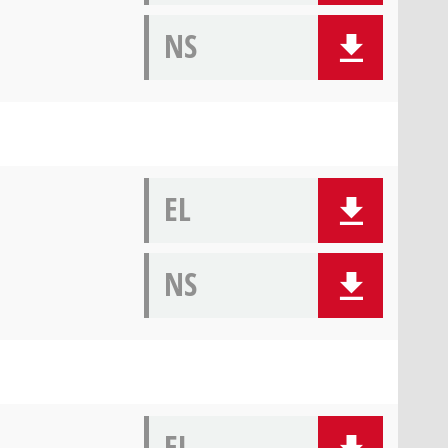
NS
EL
NS
EL