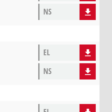
NS
EL
NS
EL