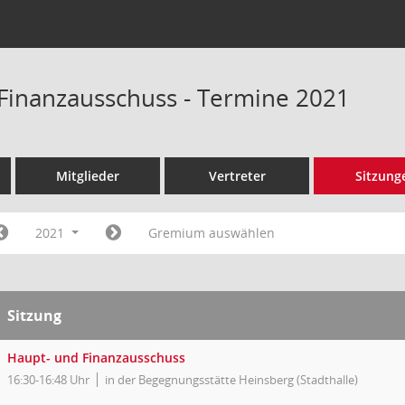
Finanzausschuss - Termine 2021
Mitglieder
Vertreter
Sitzung
2021
Gremium auswählen
Sitzung
Haupt- und Finanzausschuss
16:30-16:48 Uhr
in der Begegnungsstätte Heinsberg (Stadthalle)