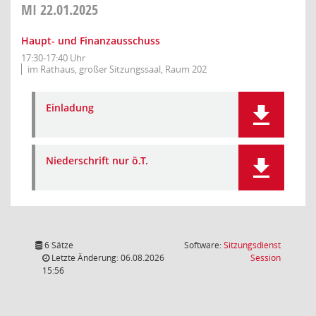
MI
22.01.2025
Haupt- und Finanzausschuss
17:30-17:40 Uhr
im Rathaus, großer Sitzungssaal, Raum 202
Einladung
Niederschrift nur ö.T.
6 Sätze
Software:
Sitzungsdienst
(Wird in
Letzte Änderung: 06.08.2026
Session
15:56