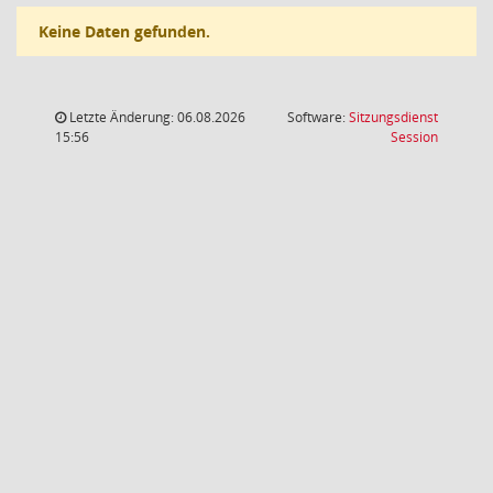
Keine Daten gefunden.
Letzte Änderung: 06.08.2026
Software:
Sitzungsdienst
(Wird in
15:56
Session