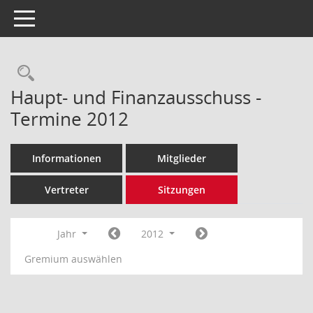
Toggle navigation
Rechercheauswahl
Haupt- und Finanzausschuss -
Termine 2012
Informationen
Mitglieder
Vertreter
Sitzungen
Jahr
2012
Gremium auswählen