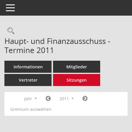
Toggle navigation
Rechercheauswahl
Haupt- und Finanzausschuss -
Termine 2011
Informationen
Mitglieder
Vertreter
Sitzungen
Jahr
2011
Gremium auswählen