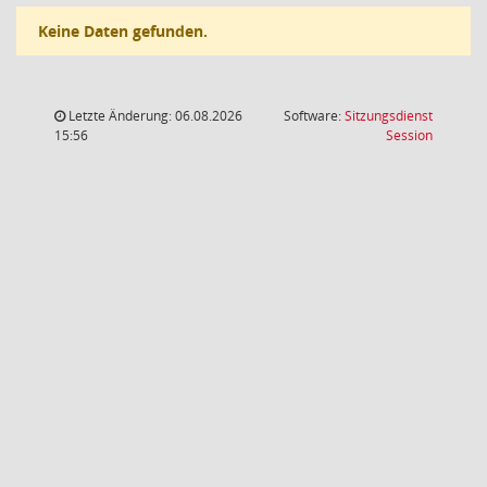
Keine Daten gefunden.
Letzte Änderung: 06.08.2026
Software:
Sitzungsdienst
(Wird in
15:56
Session