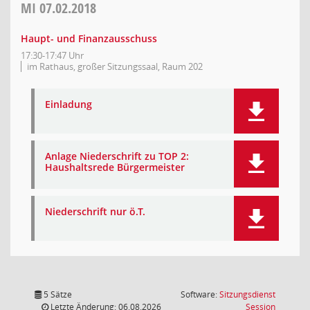
MI
07.02.2018
Haupt- und Finanzausschuss
17:30-17:47 Uhr
im Rathaus, großer Sitzungssaal, Raum 202
Einladung
Anlage Niederschrift zu TOP 2:
Haushaltsrede Bürgermeister
Niederschrift nur ö.T.
5 Sätze
Software:
Sitzungsdienst
(Wird in
Letzte Änderung: 06.08.2026
Session