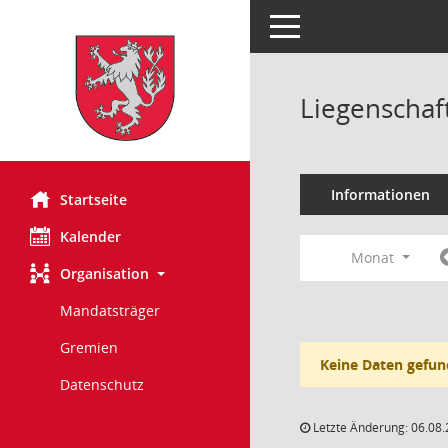
Toggle navigation
Liegenschaf
Informationen
Startseite
Kalender
Monat
Organisation
Mandatsträger
Gremien
Keine Daten gefun
Datenschutz
Letzte Änderung: 06.08.